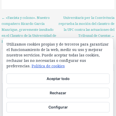
Navegación
← «Fascista y colono». Nuestro
Universitaris per la Convivència
compañero Ricardo García
reprueba la moción del claustro de
de
Manrique, gravemente insultado
la UPC contra las actuaciones del
en el Claustro de la Universidad de
Tribunal de Cuentas →
entradas
Barcelona
Utilizamos cookies propias y de terceros para garantizar
el funcionamiento de la web, medir su uso y mejorar
nuestros servicios. Puede aceptar todas las cookies,
El feed de Twitter no está disponible en este momento.
rechazar las no necesarias o configurar sus
preferencias.
Política de cookies
Buscar:
Aceptar todo
Rechazar
Política de privacidad
Configurar
Copyright © 2026 Universitaris per la Convivència