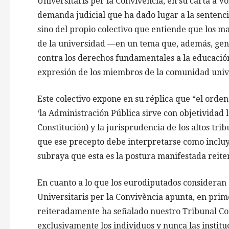
Universitaris per la Convivència, en su carta a V
demanda judicial que ha dado lugar a la sentenci
sino del propio colectivo que entiende que los m
de la universidad —en un tema que, además, gen
contra los derechos fundamentales a la educación,
expresión de los miembros de la comunidad unive
Este colectivo expone en su réplica que “el orden
‘la Administración Pública sirve con objetividad l
Constitución) y la jurisprudencia de los altos tr
que ese precepto debe interpretarse como incluy
subraya que esta es la postura manifestada reit
En cuanto a lo que los eurodiputados consideran 
Universitaris per la Convivència apunta, en prime
reiteradamente ha señalado nuestro Tribunal Cons
exclusivamente los individuos y nunca las institu