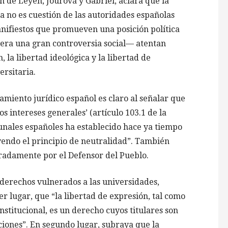
on de Leyen, Jourová y Gabriel, aclara que la
a no es cuestión de las autoridades españolas
anifiestos que promueven una posición política
era una gran controversia social— atentan
 la libertad ideológica y la libertad de
rsitaria.
amiento jurídico español es claro al señalar que
os intereses generales’ (artículo 103.1 de la
ibunales españoles ha establecido hace ya tiempo
endo el principio de neutralidad”. También
eradamente por el Defensor del Pueblo.
derechos vulnerados a las universidades,
r lugar, que “la libertad de expresión, tal como
titucional, es un derecho cuyos titulares son
ciones”. En segundo lugar, subraya que la