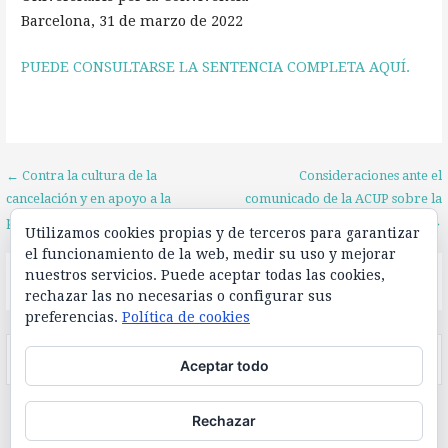
Barcelona, 31 de marzo de 2022
PUEDE CONSULTARSE LA SENTENCIA COMPLETA AQUÍ.
Navegación
← Contra la cultura de la
Consideraciones ante el
cancelación y en apoyo a la
comunicado de la ACUP sobre la
de
profesora Juana Gallego
Sentencia del TSJC del 25% →
Utilizamos cookies propias y de terceros para garantizar
entradas
el funcionamiento de la web, medir su uso y mejorar
nuestros servicios. Puede aceptar todas las cookies,
El feed de Twitter no está disponible en este momento.
rechazar las no necesarias o configurar sus
preferencias.
Política de cookies
Buscar:
Aceptar todo
Rechazar